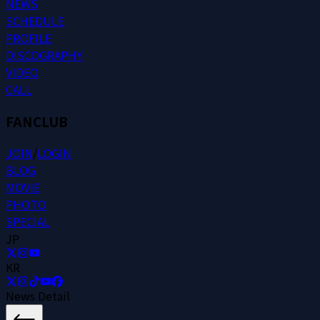
N
E
W
S
S
C
H
E
D
U
L
E
P
R
O
F
I
L
E
D
I
S
C
O
G
R
A
P
H
Y
V
I
D
E
O
C
A
L
L
FANCLUB
J
O
I
N
/
L
O
G
I
N
B
L
O
G
M
O
V
I
E
P
H
O
T
O
S
P
E
C
I
A
L
JP
KR
News Detail