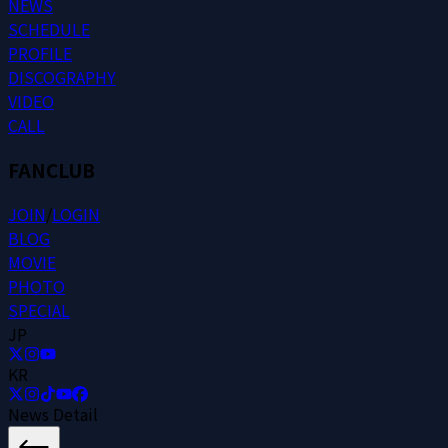
N
E
W
S
S
C
H
E
D
U
L
E
P
R
O
F
I
L
E
D
I
S
C
O
G
R
A
P
H
Y
V
I
D
E
O
C
A
L
L
FANCLUB
J
O
I
N
/
L
O
G
I
N
B
L
O
G
M
O
V
I
E
P
H
O
T
O
S
P
E
C
I
A
L
JP
KR
News Detail