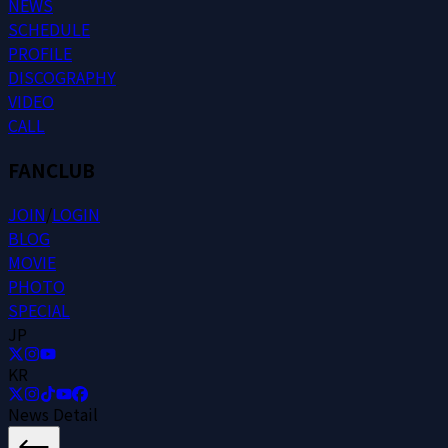
N
E
W
S
S
C
H
E
D
U
L
E
P
R
O
F
I
L
E
D
I
S
C
O
G
R
A
P
H
Y
V
I
D
E
O
C
A
L
L
FANCLUB
J
O
I
N
/
L
O
G
I
N
B
L
O
G
M
O
V
I
E
P
H
O
T
O
S
P
E
C
I
A
L
JP
KR
News Detail