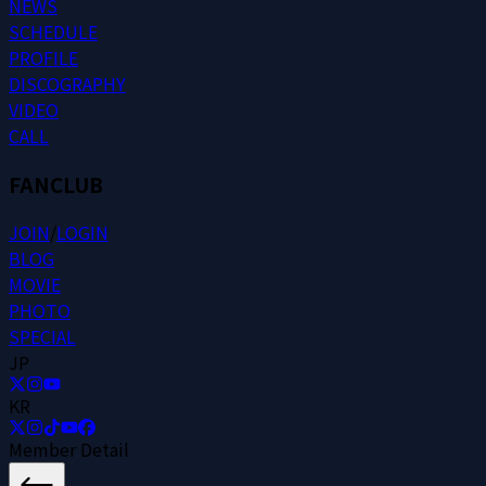
N
E
W
S
S
C
H
E
D
U
L
E
P
R
O
F
I
L
E
D
I
S
C
O
G
R
A
P
H
Y
V
I
D
E
O
C
A
L
L
FANCLUB
J
O
I
N
/
L
O
G
I
N
B
L
O
G
M
O
V
I
E
P
H
O
T
O
S
P
E
C
I
A
L
JP
KR
Member Detail