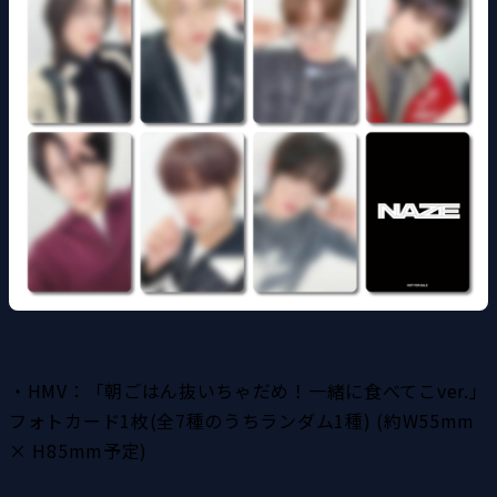
・HMV：「朝ごはん抜いちゃだめ！一緒に食べてこver.」
フォトカード1枚(全7種のうちランダム1種) (約W55mm 
× H85mm予定)