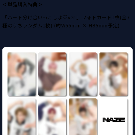
＜単品購入特典＞
「ハート分け合いっこしよ♡ver.」フォトカード1枚(全7
種のうちランダム1枚) (約W55mm × H85mm予定)