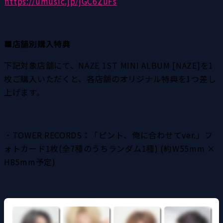
https://umusic.jp/jGC6ZuFs
■店舗別購入特典
下記対象店舗にて、NAZE 1ST MINI ALBUM [NAZE]を1
枚ご購入いただくと、各店舗のオリジナル特典を1つ差し
上げます。
・TOWER RECORDS：「ピント、俺に合わせてver.」フ
ォトカード1枚(全7種のうちランダム1種) (約W55mm × 
H85mm予定)