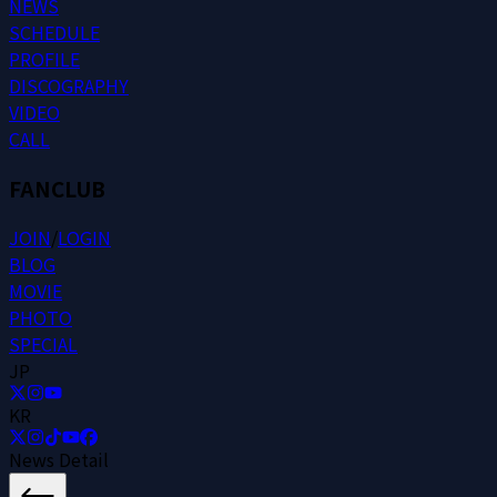
N
E
W
S
S
C
H
E
D
U
L
E
P
R
O
F
I
L
E
D
I
S
C
O
G
R
A
P
H
Y
V
I
D
E
O
C
A
L
L
FANCLUB
J
O
I
N
/
L
O
G
I
N
B
L
O
G
M
O
V
I
E
P
H
O
T
O
S
P
E
C
I
A
L
JP
KR
News Detail