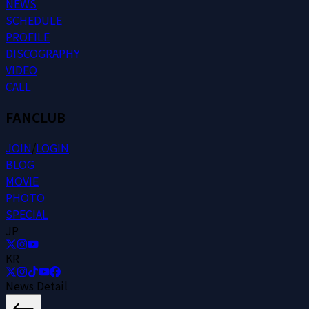
N
E
W
S
S
C
H
E
D
U
L
E
P
R
O
F
I
L
E
D
I
S
C
O
G
R
A
P
H
Y
V
I
D
E
O
C
A
L
L
FANCLUB
J
O
I
N
/
L
O
G
I
N
B
L
O
G
M
O
V
I
E
P
H
O
T
O
S
P
E
C
I
A
L
JP
KR
News Detail